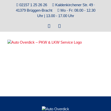
Zum
02157 1 25 26 26
Kaldenkirchener Str. 49 ∙
Inhalt
41379 Brüggen-Bracht
Mo - Fr: 08.00 - 12.30
springen
Uhr | 13.00 - 17.00 Uhr
Facebook
E-
Mail